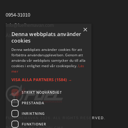
0954-31010
info@fuelhemavan.com
×
Denna webbplats använder
Älvstigen 5, 925 93 Hemavan
cookies
Denna webbplats använder cookies för att
förbättra användarupplevelsen. Genom att
använda vår webbplats samtycker du till alla
cookies i enlighet med vår cookiepolicy.
Läs
mer
VISA ALLA PARTNERS
(1584) →
STRIKT NÖDVÄNDIGT
PRESTANDA
INRIKTNING
FUEL HEMAVAN 2026. ALL RIGHTS RESERVED.
FUNKTIONER