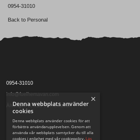
0954-31010
Back to Personal
0954-31010
info@fuelhemavan.com
×
Denna webbplats använder
Älvstigen 5, 925 93 Hemavan
cookies
Denna webbplats använder cookies för att
förbättra användarupplevelsen. Genom att
använda vår webbplats samtycker du till alla
cookies i enlighet med vår cookiepolicy.
Läs