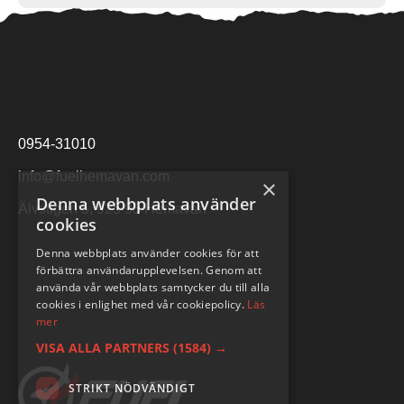
0954-31010
info@fuelhemavan.com
×
Denna webbplats använder
Älvstigen 5, 925 93 Hemavan
cookies
Denna webbplats använder cookies för att
förbättra användarupplevelsen. Genom att
använda vår webbplats samtycker du till alla
cookies i enlighet med vår cookiepolicy.
Läs
mer
VISA ALLA PARTNERS
(1584) →
STRIKT NÖDVÄNDIGT