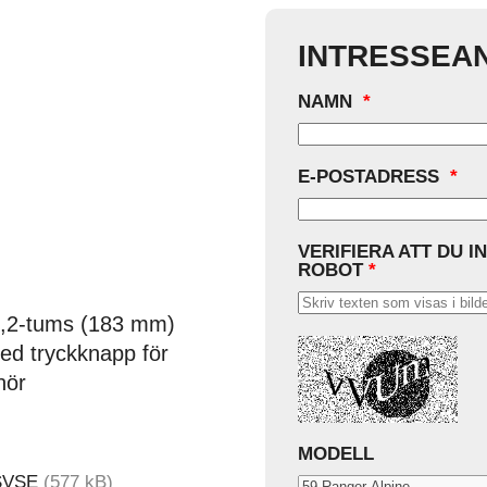
INTRESSEA
NAMN
*
E-POSTADRESS
*
VERIFIERA ATT DU I
ROBOT
*
7,2-tums (183 mm)
ed tryckknapp för
hör
MODELL
SVSE
(577 kB)