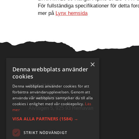
För fullständiga specifikationer för detta fo
mer på
Lynx hemsida
×
Denna webbplats använder
cookies
0954-31010
Denna webbplats använder cookies för att
förbättra användarupplevelsen. Genom att
info@fuelhemavan.com
använda vår webbplats samtycker du till alla
cookies i enlighet med vår cookiepolicy.
Läs
Älvstigen 5, 925 93 Hemavan
mer
VISA ALLA PARTNERS
(1584) →
STRIKT NÖDVÄNDIGT