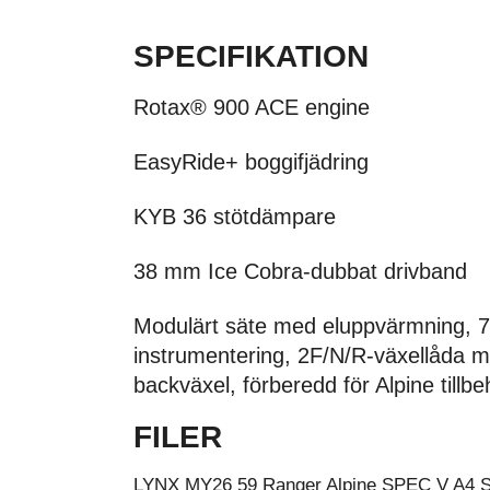
SPECIFIKATION
Rotax® 900 ACE engine
EasyRide+ boggifjädring
KYB 36 stötdämpare
38 mm Ice Cobra-dubbat drivband
Modulärt säte med eluppvärmning, 
instrumentering, 2F/N/R-växellåda m
backväxel, förberedd för Alpine tillbe
FILER
LYNX MY26 59 Ranger Alpine SPEC V A4 