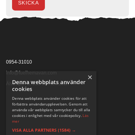
0954-31010
info@fuelhemavan.com
×
Denna webbplats använder
Älvstigen 5, 925 93 Hemavan
cookies
Denna webbplats använder cookies för att
förbättra användarupplevelsen. Genom att
använda vår webbplats samtycker du till alla
cookies i enlighet med vår cookiepolicy.
Läs
mer
VISA ALLA PARTNERS
(1584) →