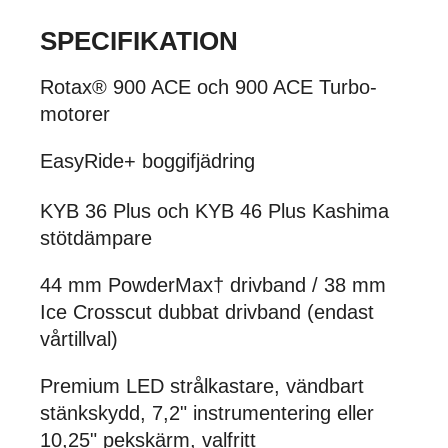
SPECIFIKATION
Rotax® 900 ACE och 900 ACE Turbo-
motorer
EasyRide+ boggifjädring
KYB 36 Plus och KYB 46 Plus Kashima
stötdämpare
44 mm PowderMax† drivband / 38 mm
Ice Crosscut dubbat drivband (endast
vårtillval)
Premium LED strålkastare, vändbart
stänkskydd, 7,2" instrumentering eller
10,25" pekskärm, valfritt