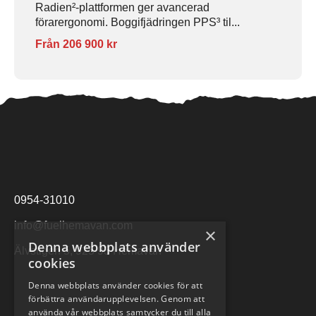
Radien²-plattformen ger avancerad
förarergonomi. Boggifjädringen PPS³ til...
Från 206 900 kr
0954-31010
info@fuelhemavan.com
×
Denna webbplats använder
Älvstigen 5, 925 93 Hemavan
cookies
Denna webbplats använder cookies för att
förbättra användarupplevelsen. Genom att
använda vår webbplats samtycker du till alla