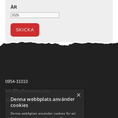
ÅR
0954-31010
info@fuelhemavan.com
×
Denna webbplats använder
Älvstigen 5, 925 93 Hemavan
cookies
Denna webbplats använder cookies för att