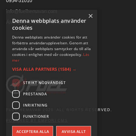
0954-31010
info@fuelhemavan.com
×
Denna webbplats använder
Älvstigen 5, 925 93 Hemavan
cookies
Denna webbplats använder cookies för att
förbättra användarupplevelsen. Genom att
använda vår webbplats samtycker du till alla
cookies i enlighet med vår cookiepolicy.
Läs
mer
VISA ALLA PARTNERS
(1584) →
STRIKT NÖDVÄNDIGT
PRESTANDA
INRIKTNING
FUEL HEMAVAN 2026. ALL RIGHTS RESERVED.
FUNKTIONER
POWERED BY EMPORI CMS
ACCEPTERA ALLA
AVVISA ALLT