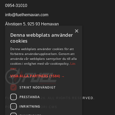
0954-31010
info@fuelhemavan.com
Älvstigen 5, 925 93 Hemavan
×
Denna webbplats använder
cookies
Denna webbplats använder cookies för att
förbättra användarupplevelsen. Genom att
använda vår webbplats samtycker du till alla
cookies i enlighet med vår cookiepolicy.
Läs
mer
VISA ALLA PARTNERS
(1584) →
STRIKT NÖDVÄNDIGT
PRESTANDA
FUEL HEMAVAN 2026. ALL RIGHTS RESERVED.
INRIKTNING
POWERED BY EMPORI CMS