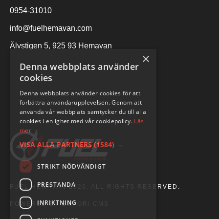
0954-31010
info@fuelhemavan.com
Älvstigen 5, 925 93 Hemavan
×
Denna webbplats använder
cookies
Denna webbplats använder cookies för att
förbättra användarupplevelsen. Genom att
använda vår webbplats samtycker du till alla
cookies i enlighet med vår cookiepolicy.
Läs
mer
VISA ALLA PARTNERS
(1584) →
STRIKT NÖDVÄNDIGT
PRESTANDA
FUEL HEMAVAN 2026. ALL RIGHTS RESERVED.
INRIKTNING
POWERED BY EMPORI CMS