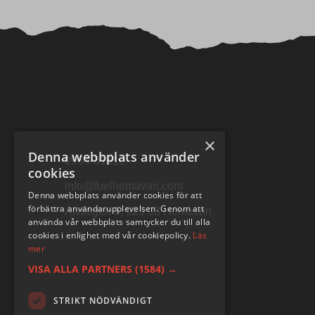
×
Denna webbplats använder
0954-31010
cookies
info@fuelhemavan.com
Denna webbplats använder cookies för att
förbättra användarupplevelsen. Genom att
Älvstigen 5, 925 93 Hemavan
använda vår webbplats samtycker du till alla
cookies i enlighet med vår cookiepolicy.
Läs
mer
VISA ALLA PARTNERS
(1584) →
STRIKT NÖDVÄNDIGT