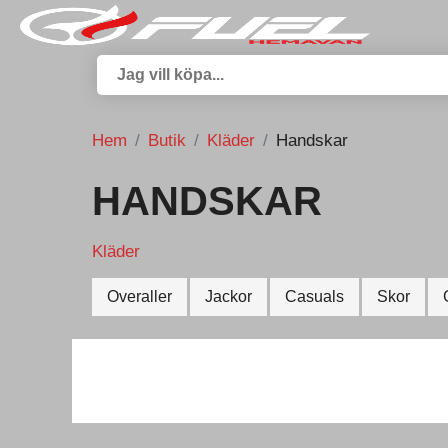
Hem
Butik
Kläder
Handskar
HANDSKAR
Kläder
Overaller
Jackor
Casuals
Skor