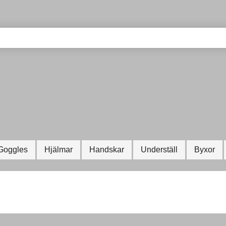
Goggles
Hjälmar
Handskar
Underställ
Byxor