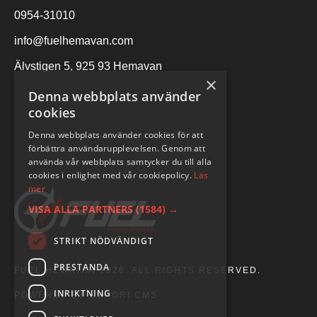
0954-31010
info@fuelhemavan.com
Älvstigen 5, 925 93 Hemavan
×
Denna webbplats använder
cookies
Denna webbplats använder cookies för att
förbättra användarupplevelsen. Genom att
använda vår webbplats samtycker du till alla
cookies i enlighet med vår cookiepolicy.
Läs
mer
VISA ALLA PARTNERS
(1584) →
STRIKT NÖDVÄNDIGT
PRESTANDA
FUEL HEMAVAN 2026. ALL RIGHTS RESERVED.
INRIKTNING
POWERED BY EMPORI CMS