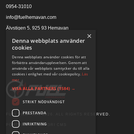
0954-31010
info@fuelhemavan.com
Älvstigen 5, 925 93 Hemavan
×
Denna webbplats använder
cookies
Denna webbplats använder cookies för att
förbättra användarupplevelsen. Genom att
använda vår webbplats samtycker du till alla
cookies i enlighet med vår cookiepolicy.
Läs
mer
VISA ALLA PARTNERS
(1584) →
STRIKT NÖDVÄNDIGT
PRESTANDA
FUEL HEMAVAN 2026. ALL RIGHTS RESERVED.
INRIKTNING
POWERED BY EMPORI CMS